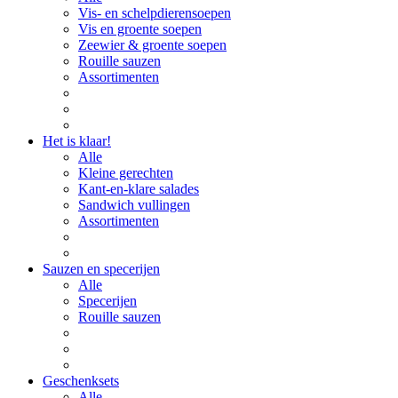
Vis- en schelpdierensoepen
Vis en groente soepen
Zeewier & groente soepen
Rouille sauzen
Assortimenten
Het is klaar!
Alle
Kleine gerechten
Kant-en-klare salades
Sandwich vullingen
Assortimenten
Sauzen en specerijen
Alle
Specerijen
Rouille sauzen
Geschenksets
Alle