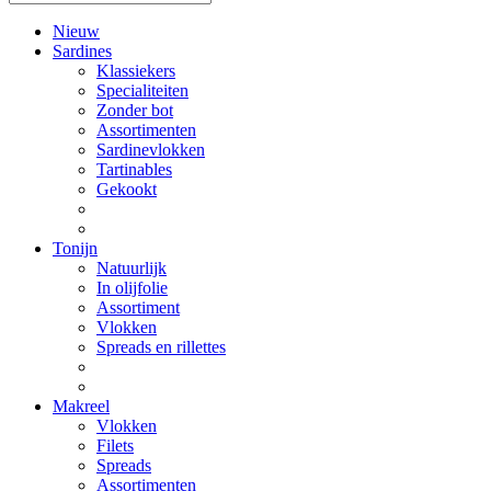
Nieuw
Sardines
Klassiekers
Specialiteiten
Zonder bot
Assortimenten
Sardinevlokken
Tartinables
Gekookt
Tonijn
Natuurlijk
In olijfolie
Assortiment
Vlokken
Spreads en rillettes
Makreel
Vlokken
Filets
Spreads
Assortimenten