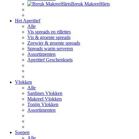
Breuk Makreelfilets
Het Aperitief
Alle
Vis spreads en rillettes
Vis & groente spreads
Zeewier & groente spreads
Spreads warm serveren
Assortimenten
Aperitief Geschenksets
Vlokken
Alle
Sardines Vlokken
Makreel Vlokken
Tonijn Vlokken
Assortimenten
Soepen
Alle