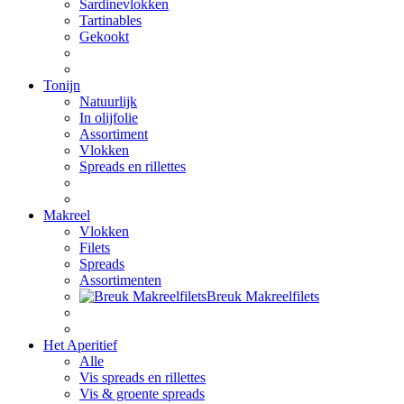
Sardinevlokken
Tartinables
Gekookt
Tonijn
Natuurlijk
In olijfolie
Assortiment
Vlokken
Spreads en rillettes
Makreel
Vlokken
Filets
Spreads
Assortimenten
Breuk Makreelfilets
Het Aperitief
Alle
Vis spreads en rillettes
Vis & groente spreads