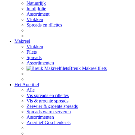
Natuurlijk
In olijfolie
Assortiment
Vlokken
Spreads en rillettes
Makreel
Vlokken
Filets
Spreads
Assortimenten
Breuk Makreelfilets
Het Aperitief
Alle
Vis spreads en rillettes
Vis & groente spreads
Zeewier & groente spreads
Spreads warm serveren
Assortimenten
Aperitief Geschenksets