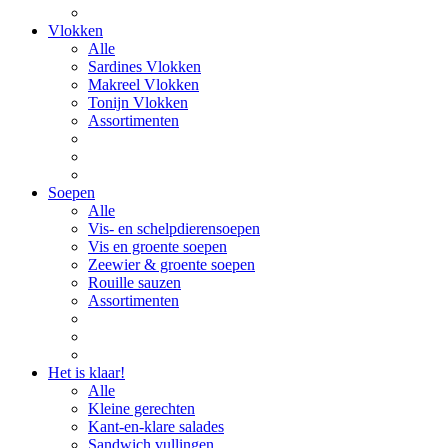
Vlokken
Alle
Sardines Vlokken
Makreel Vlokken
Tonijn Vlokken
Assortimenten
Soepen
Alle
Vis- en schelpdierensoepen
Vis en groente soepen
Zeewier & groente soepen
Rouille sauzen
Assortimenten
Het is klaar!
Alle
Kleine gerechten
Kant-en-klare salades
Sandwich vullingen