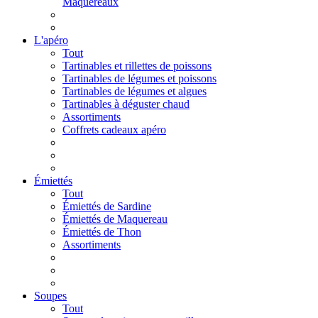
Maquereaux
L'apéro
Tout
Tartinables et rillettes de poissons
Tartinables de légumes et poissons
Tartinables de légumes et algues
Tartinables à déguster chaud
Assortiments
Coffrets cadeaux apéro
Émiettés
Tout
Émiettés de Sardine
Émiettés de Maquereau
Émiettés de Thon
Assortiments
Soupes
Tout