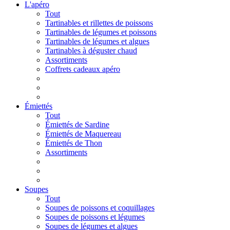
L'apéro
Tout
Tartinables et rillettes de poissons
Tartinables de légumes et poissons
Tartinables de légumes et algues
Tartinables à déguster chaud
Assortiments
Coffrets cadeaux apéro
Émiettés
Tout
Émiettés de Sardine
Émiettés de Maquereau
Émiettés de Thon
Assortiments
Soupes
Tout
Soupes de poissons et coquillages
Soupes de poissons et légumes
Soupes de légumes et algues