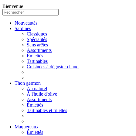
Bienvenue
Nouveautés
Sardines
Classiques
Spécialités
Sans arêtes
Assortiments
Émiettés
Tartinables
Cuisinées à déguster chaud
Thon germon
Au naturel
À l'huile d'olive
Assortiments
Émiettés
Tartinables et rillettes
Maquereaux
Émiettés