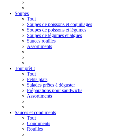
Soupes
Tout
Soupes de poissons et coquillages
Soupes de poissons et légumes
Soupes de légumes et algues
Sauces rouilles
Assortiments
Tout prêt !
Tout
Petits plats
Salades prêtes à déguster
Préparations pour sandwichs
Assortiments
Sauces et condiments
Tout
Condiments
Rouilles