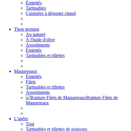
Émiettés
Tartinables
Cuisinées à déguster chaud
Thon germon
Au naturel
À l'huile d'olive
Assortiments
Émiettés
Tartinables et rillettes
Maquereaux
Émiettés
Filets
Tartinables et rillettes
Assortiments
Rupture Filets de
Maquereaux
L'apéro
Tout
Tartinables et rillettes de poissons