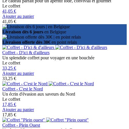
Le cadeau parfait pour un apéritif iodé, convivial et gourmet
Le coffret
41,05 €
Ajouter au panier
41,05 €
Livraison dès 6 jours
en Belgique
Livraison offerte dès 30€
en point relais
Coffret - D'ici & d'ailleurs
Un splendide coffret pour voyager en une bouchée
Le coffret
33,25 €
Ajouter au panier
33,25 €
Coffret - C'est le Nord
Un écrin d'évasion aux saveurs du Nord
Le coffret
17,85 €
Ajouter au panier
17,85 €
Coffret - Plein Ouest