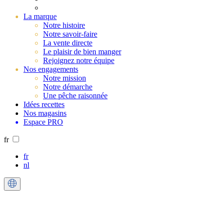
La marque
Notre histoire
Notre savoir-faire
La vente directe
Le plaisir de bien manger
Rejoignez notre équipe
Nos engagements
Notre mission
Notre démarche
Une pêche raisonnée
Idées recettes
Nos magasins
Espace PRO
fr
fr
nl