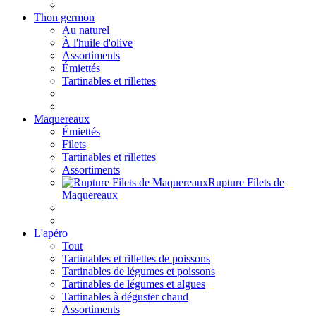
Thon germon
Au naturel
À l'huile d'olive
Assortiments
Émiettés
Tartinables et rillettes
Maquereaux
Émiettés
Filets
Tartinables et rillettes
Assortiments
Rupture Filets de
Maquereaux
L'apéro
Tout
Tartinables et rillettes de poissons
Tartinables de légumes et poissons
Tartinables de légumes et algues
Tartinables à déguster chaud
Assortiments