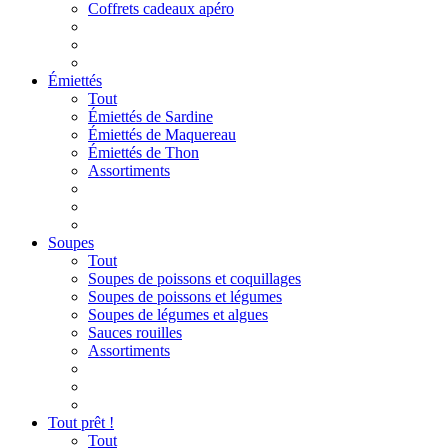
Coffrets cadeaux apéro
Émiettés
Tout
Émiettés de Sardine
Émiettés de Maquereau
Émiettés de Thon
Assortiments
Soupes
Tout
Soupes de poissons et coquillages
Soupes de poissons et légumes
Soupes de légumes et algues
Sauces rouilles
Assortiments
Tout prêt !
Tout