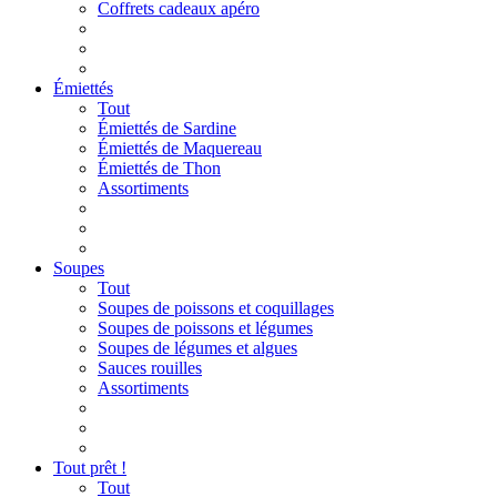
Coffrets cadeaux apéro
Émiettés
Tout
Émiettés de Sardine
Émiettés de Maquereau
Émiettés de Thon
Assortiments
Soupes
Tout
Soupes de poissons et coquillages
Soupes de poissons et légumes
Soupes de légumes et algues
Sauces rouilles
Assortiments
Tout prêt !
Tout